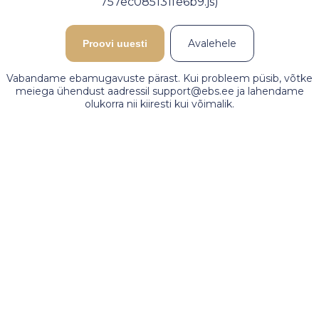
757ec085131fe6b9.js)
Avalehele
Proovi uuesti
Vabandame ebamugavuste pärast. Kui probleem püsib, võtke
meiega ühendust aadressil support@ebs.ee ja lahendame
olukorra nii kiiresti kui võimalik.