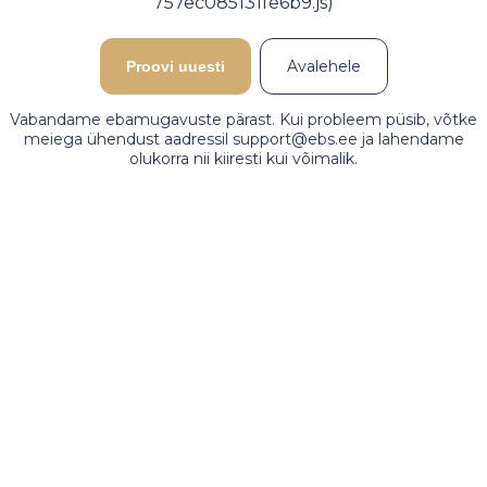
757ec085131fe6b9.js)
Avalehele
Proovi uuesti
Vabandame ebamugavuste pärast. Kui probleem püsib, võtke
meiega ühendust aadressil support@ebs.ee ja lahendame
olukorra nii kiiresti kui võimalik.