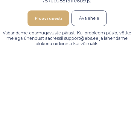
757ec085131fe6b9.js)
Avalehele
Proovi uuesti
Vabandame ebamugavuste pärast. Kui probleem püsib, võtke
meiega ühendust aadressil support@ebs.ee ja lahendame
olukorra nii kiiresti kui võimalik.