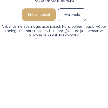
757ec085131fe6b9.js)
Avalehele
Proovi uuesti
Vabandame ebamugavuste pärast. Kui probleem püsib, võtke
meiega ühendust aadressil support@ebs.ee ja lahendame
olukorra nii kiiresti kui võimalik.